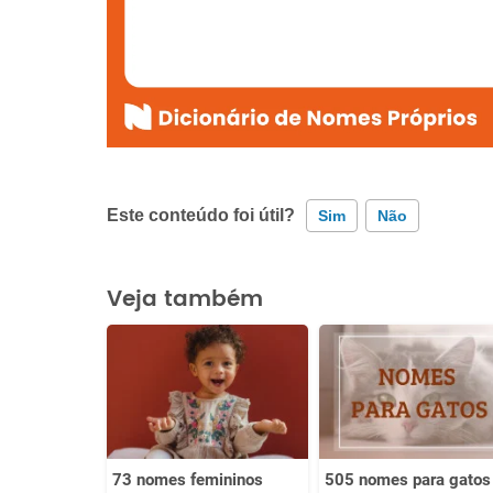
Este conteúdo foi útil?
Sim
Não
Este conteúdo contém informação incorreta
Veja também
Este conteúdo não tem a informação que procuro
Outro
73 nomes femininos
505 nomes para gatos