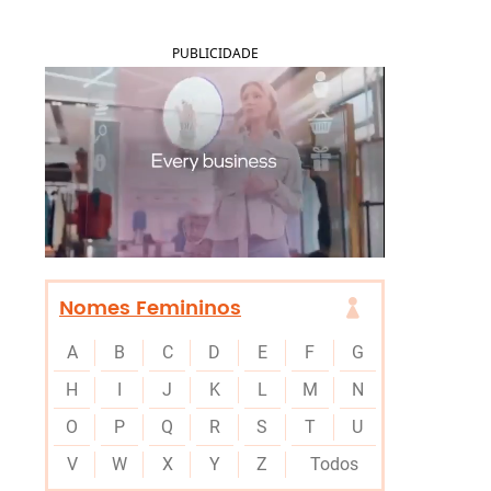
PUBLICIDADE
Nomes Femininos
A
B
C
D
E
F
G
H
I
J
K
L
M
N
O
P
Q
R
S
T
U
V
W
X
Y
Z
Todos