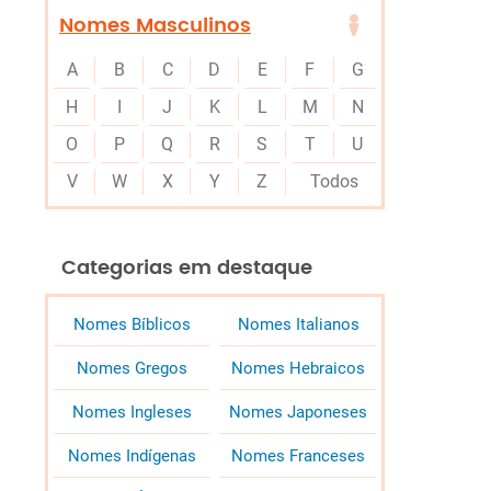
Nomes Masculinos
A
B
C
D
E
F
G
H
I
J
K
L
M
N
O
P
Q
R
S
T
U
V
W
X
Y
Z
Todos
Categorias em destaque
Nomes Bíblicos
Nomes Italianos
Nomes Gregos
Nomes Hebraicos
Nomes Ingleses
Nomes Japoneses
Nomes Indígenas
Nomes Franceses