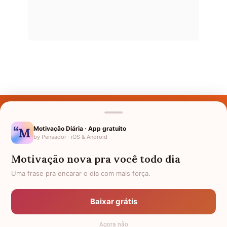
Últimos Nomes
Nomes pelo Mundo
Motivação Diária · App gratuito
by Pensador · iOS & Android
Nomes de Bebês
Motivação nova pra você todo dia
Sobre Nós
Uma frase pra encarar o dia com mais força.
Política de Privacidade
Baixar grátis
Anuncie
Agora não