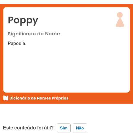
Este conteúdo foi útil?
Sim
Não