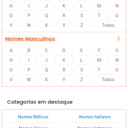
H
I
J
K
L
M
N
O
P
Q
R
S
T
U
V
W
X
Y
Z
Todos
Nomes Masculinos
A
B
C
D
E
F
G
H
I
J
K
L
M
N
O
P
Q
R
S
T
U
V
W
X
Y
Z
Todos
Categorias em destaque
Nomes Bíblicos
Nomes Italianos