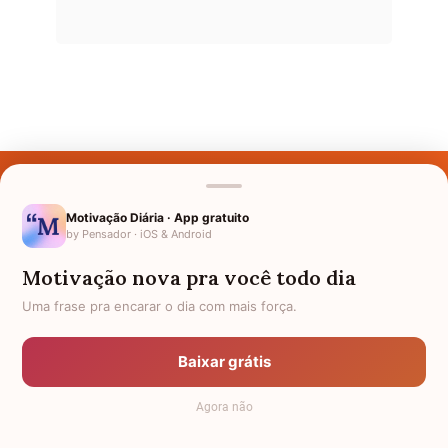
Últimos Nomes
Nomes pelo Mundo
Motivação Diária · App gratuito
by Pensador · iOS & Android
Nomes de Bebês
Motivação nova pra você todo dia
Sobre Nós
Uma frase pra encarar o dia com mais força.
Política de Privacidade
Baixar grátis
Anuncie
Agora não
Termos de Uso