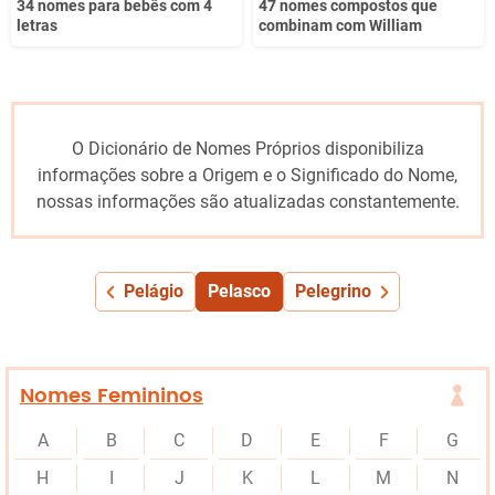
34 nomes para bebês com 4
47 nomes compostos que
letras
combinam com William
O Dicionário de Nomes Próprios disponibiliza
informações sobre a Origem e o Significado do Nome,
nossas informações são atualizadas constantemente.
Pelágio
Pelasco
Pelegrino
Nomes Femininos
A
B
C
D
E
F
G
H
I
J
K
L
M
N