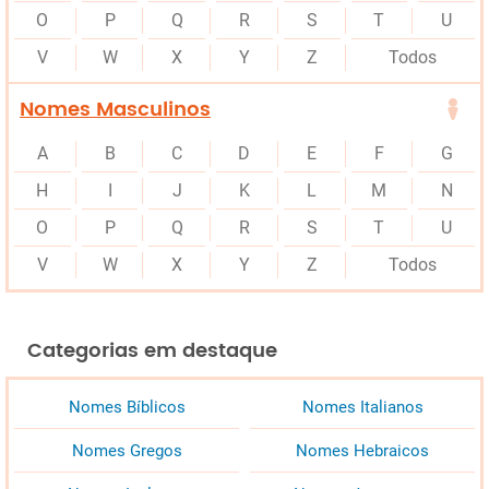
O
P
Q
R
S
T
U
V
W
X
Y
Z
Todos
Nomes Masculinos
A
B
C
D
E
F
G
H
I
J
K
L
M
N
O
P
Q
R
S
T
U
V
W
X
Y
Z
Todos
Categorias em destaque
Nomes Bíblicos
Nomes Italianos
Nomes Gregos
Nomes Hebraicos