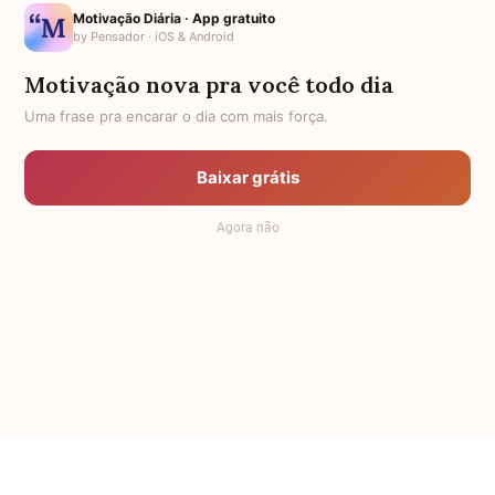
Motivação Diária · App gratuito
by Pensador · iOS & Android
Últimos Nomes
Motivação nova pra você todo dia
Nomes pelo Mundo
Uma frase pra encarar o dia com mais força.
Nomes de Bebês
Sobre Nós
Baixar grátis
Política de Privacidade
Agora não
Anuncie
Termos de Uso
Contato
RSS
Significado dos Nomes
-
Dicionário de Nomes Próprios
© 2008 - 2026
7Graus
.