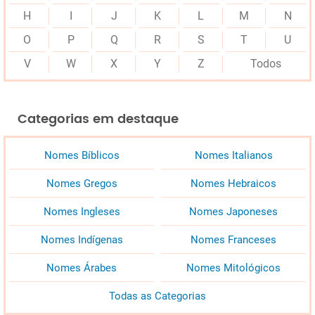
H
I
J
K
L
M
N
O
P
Q
R
S
T
U
V
W
X
Y
Z
Todos
Categorias em destaque
Nomes Bíblicos
Nomes Italianos
Nomes Gregos
Nomes Hebraicos
Nomes Ingleses
Nomes Japoneses
Nomes Indígenas
Nomes Franceses
Nomes Árabes
Nomes Mitológicos
Todas as Categorias