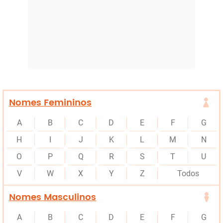
Nomes Femininos
A
B
C
D
E
F
G
H
I
J
K
L
M
N
O
P
Q
R
S
T
U
V
W
X
Y
Z
Todos
Nomes Masculinos
A
B
C
D
E
F
G