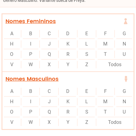
Género Masculino. Variante suéca de Freya.
Nomes Femininos
A
B
C
D
E
F
G
H
I
J
K
L
M
N
O
P
Q
R
S
T
U
V
W
X
Y
Z
Todos
Nomes Masculinos
A
B
C
D
E
F
G
H
I
J
K
L
M
N
O
P
Q
R
S
T
U
V
W
X
Y
Z
Todos