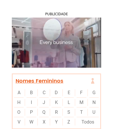
PUBLICIDADE
Nomes Femininos
A
B
C
D
E
F
G
H
I
J
K
L
M
N
O
P
Q
R
S
T
U
V
W
X
Y
Z
Todos