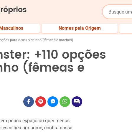
róprios
Masculinos
Nomes pela Origem
ções para o seu bichinho (fêmeas e machos)
ter: +110 opções
inho (fêmeas e
m tem pouco espaço ou quer menos
ão escolheu um nome, confira nossa