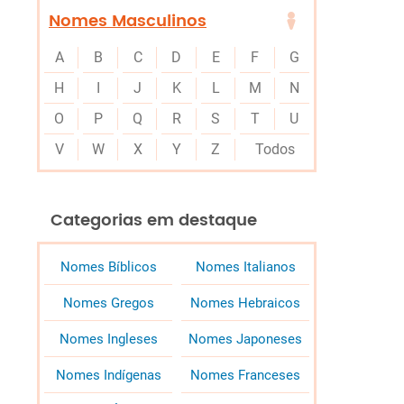
Nomes Masculinos
A
B
C
D
E
F
G
H
I
J
K
L
M
N
O
P
Q
R
S
T
U
V
W
X
Y
Z
Todos
Categorias em destaque
Nomes Bíblicos
Nomes Italianos
Nomes Gregos
Nomes Hebraicos
Nomes Ingleses
Nomes Japoneses
Nomes Indígenas
Nomes Franceses