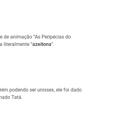
me de animação “As Peripécias do
 literalmente “
azeitona
”.
m podendo ser unissex, ele foi dado
mado Tatá.