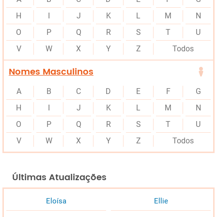
H
I
J
K
L
M
N
O
P
Q
R
S
T
U
V
W
X
Y
Z
Todos
Nomes Masculinos
A
B
C
D
E
F
G
H
I
J
K
L
M
N
O
P
Q
R
S
T
U
V
W
X
Y
Z
Todos
Últimas Atualizações
Eloísa
Ellie