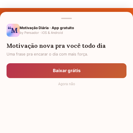
Últimos Nomes
Nomes pelo Mundo
Motivação Diária · App gratuito
by Pensador · iOS & Android
Nomes de Bebês
Motivação nova pra você todo dia
Sobre Nós
Uma frase pra encarar o dia com mais força.
Política de Privacidade
Baixar grátis
Anuncie
Agora não
Termos de Uso
Contato
RSS
Significado dos Nomes
-
Dicionário de Nomes Próprios
© 2008 - 2026
7Graus
.