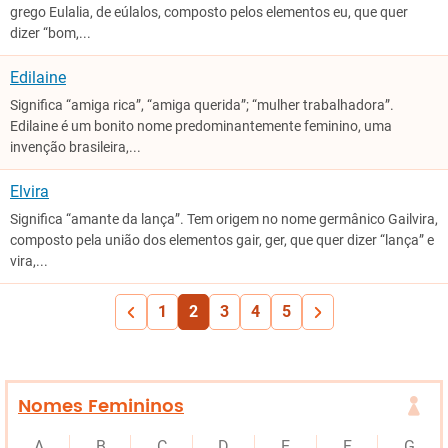
grego Eulalia, de eúlalos, composto pelos elementos eu, que quer
dizer “bom,...
Edilaine
Significa “amiga rica”, “amiga querida”; “mulher trabalhadora”.
Edilaine é um bonito nome predominantemente feminino, uma
invenção brasileira,...
Elvira
Significa “amante da lança”. Tem origem no nome germânico Gailvira,
composto pela união dos elementos gair, ger, que quer dizer “lança” e
vira,...
1
2
3
4
5
Nomes Femininos
A
B
C
D
E
F
G