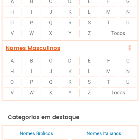
A
B
C
D
E
F
G
H
I
J
K
L
M
N
O
P
Q
R
S
T
U
V
W
X
Y
Z
Todos
Nomes Masculinos
A
B
C
D
E
F
G
H
I
J
K
L
M
N
O
P
Q
R
S
T
U
V
W
X
Y
Z
Todos
Categorias em destaque
Nomes Bíblicos
Nomes Italianos