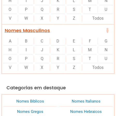
H
I
J
K
L
M
N
O
P
Q
R
S
T
U
V
W
X
Y
Z
Todos
Nomes Masculinos
A
B
C
D
E
F
G
H
I
J
K
L
M
N
O
P
Q
R
S
T
U
V
W
X
Y
Z
Todos
Categorias em destaque
Nomes Bíblicos
Nomes Italianos
Nomes Gregos
Nomes Hebraicos