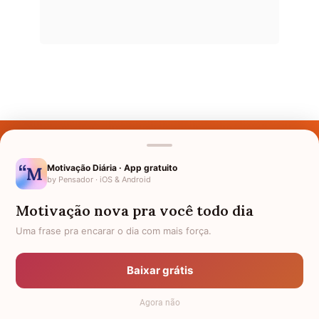
Últimos Nomes
Nomes pelo Mundo
Motivação Diária · App gratuito
by Pensador · iOS & Android
Nomes de Bebês
Motivação nova pra você todo dia
Sobre Nós
Uma frase pra encarar o dia com mais força.
Política de Privacidade
Baixar grátis
Anuncie
Agora não
Termos de Uso