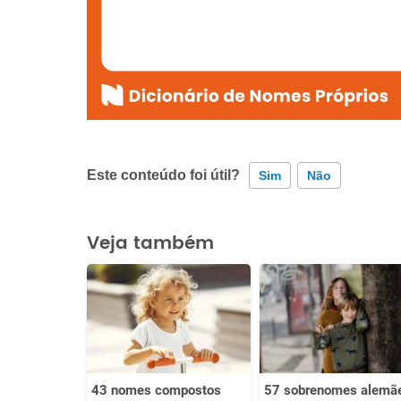
Este conteúdo foi útil?
Sim
Não
Este conteúdo contém informação incorreta
Veja também
Este conteúdo não tem a informação que procuro
Outro
43 nomes compostos
57 sobrenomes alemã