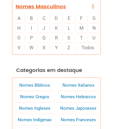
Nomes Masculinos
A
B
C
D
E
F
G
H
I
J
K
L
M
N
O
P
Q
R
S
T
U
V
W
X
Y
Z
Todos
Categorias em destaque
Nomes Bíblicos
Nomes Italianos
Nomes Gregos
Nomes Hebraicos
Nomes Ingleses
Nomes Japoneses
Nomes Indígenas
Nomes Franceses