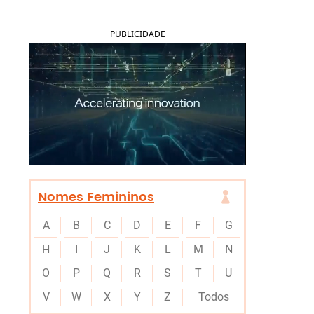
PUBLICIDADE
Nomes Femininos
A
B
C
D
E
F
G
H
I
J
K
L
M
N
O
P
Q
R
S
T
U
V
W
X
Y
Z
Todos