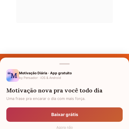
Últimos Nomes
Nomes pelo Mundo
Motivação Diária · App gratuito
by Pensador · iOS & Android
Nomes de Bebês
Motivação nova pra você todo dia
Sobre Nós
Uma frase pra encarar o dia com mais força.
Política de Privacidade
Baixar grátis
Anuncie
Agora não