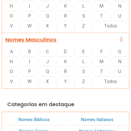
H
I
J
K
L
M
N
O
P
Q
R
S
T
U
V
W
X
Y
Z
Todos
Nomes Masculinos
A
B
C
D
E
F
G
H
I
J
K
L
M
N
O
P
Q
R
S
T
U
V
W
X
Y
Z
Todos
Categorias em destaque
Nomes Bíblicos
Nomes Italianos