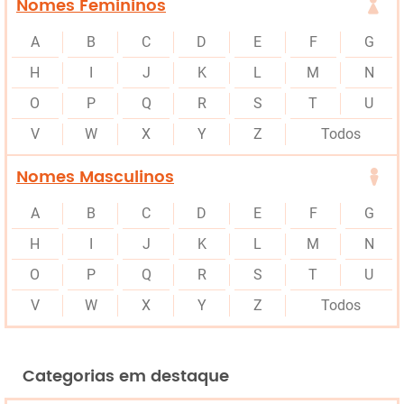
Nomes Femininos
A
B
C
D
E
F
G
H
I
J
K
L
M
N
O
P
Q
R
S
T
U
V
W
X
Y
Z
Todos
Nomes Masculinos
A
B
C
D
E
F
G
H
I
J
K
L
M
N
O
P
Q
R
S
T
U
V
W
X
Y
Z
Todos
Categorias em destaque