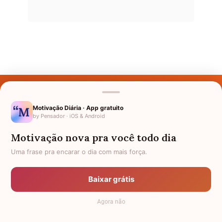
Últimos Nomes
Nomes pelo Mundo
Motivação Diária · App gratuito
by Pensador · iOS & Android
Nomes de Bebês
Motivação nova pra você todo dia
Sobre Nós
Uma frase pra encarar o dia com mais força.
Política de Privacidade
Baixar grátis
Anuncie
Agora não
Termos de Uso