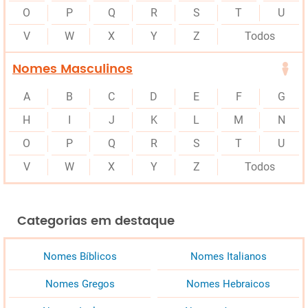
O
P
Q
R
S
T
U
V
W
X
Y
Z
Todos
Nomes Masculinos
A
B
C
D
E
F
G
H
I
J
K
L
M
N
O
P
Q
R
S
T
U
V
W
X
Y
Z
Todos
Categorias em destaque
Nomes Bíblicos
Nomes Italianos
Nomes Gregos
Nomes Hebraicos