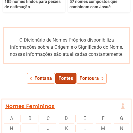
185 nomes lindos para peixes
57 nomes compostos que
de estimação
combinam com Josué
O Dicionário de Nomes Próprios disponibiliza
informações sobre a Origem e o Significado do Nome,
nossas informações são atualizadas constantemente.
Fontana
Fontes
Fontoura
Nomes Femininos
A
B
C
D
E
F
G
H
I
J
K
L
M
N