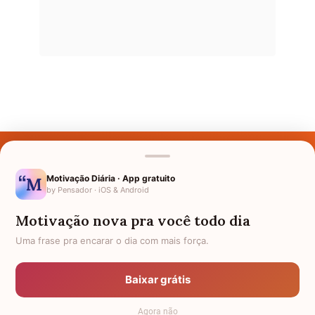
Últimos Nomes
Nomes pelo Mundo
Motivação Diária · App gratuito
by Pensador · iOS & Android
Nomes de Bebês
Motivação nova pra você todo dia
Sobre Nós
Uma frase pra encarar o dia com mais força.
Política de Privacidade
Baixar grátis
Anuncie
Agora não