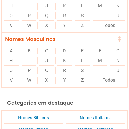
H
I
J
K
L
M
N
O
P
Q
R
S
T
U
V
W
X
Y
Z
Todos
Nomes Masculinos
A
B
C
D
E
F
G
H
I
J
K
L
M
N
O
P
Q
R
S
T
U
V
W
X
Y
Z
Todos
Categorias em destaque
Nomes Bíblicos
Nomes Italianos