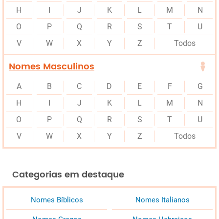
H
I
J
K
L
M
N
O
P
Q
R
S
T
U
V
W
X
Y
Z
Todos
Nomes Masculinos
A
B
C
D
E
F
G
H
I
J
K
L
M
N
O
P
Q
R
S
T
U
V
W
X
Y
Z
Todos
Categorias em destaque
Nomes Bíblicos
Nomes Italianos