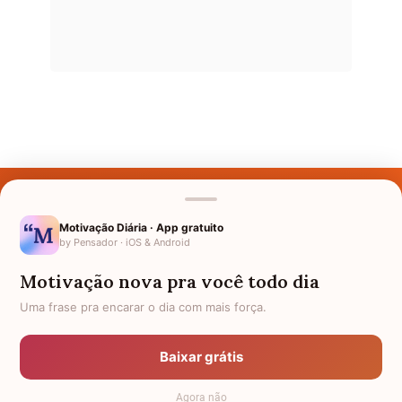
Últimos Nomes
Nomes pelo Mundo
Motivação Diária · App gratuito
by Pensador · iOS & Android
Nomes de Bebês
Motivação nova pra você todo dia
Sobre Nós
Uma frase pra encarar o dia com mais força.
Política de Privacidade
Baixar grátis
Anuncie
Agora não