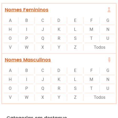
Nomes Femininos
A
B
C
D
E
F
G
H
I
J
K
L
M
N
O
P
Q
R
S
T
U
V
W
X
Y
Z
Todos
Nomes Masculinos
A
B
C
D
E
F
G
H
I
J
K
L
M
N
O
P
Q
R
S
T
U
V
W
X
Y
Z
Todos