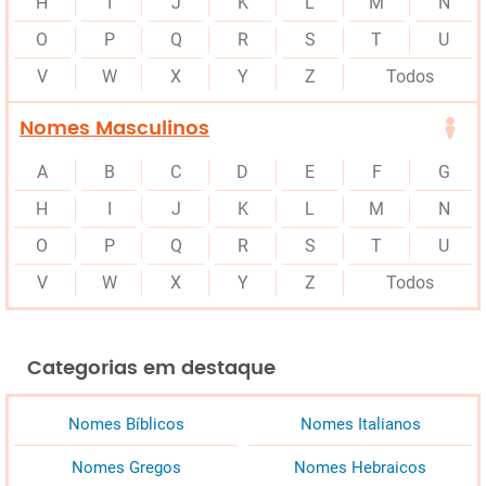
H
I
J
K
L
M
N
O
P
Q
R
S
T
U
V
W
X
Y
Z
Todos
Nomes Masculinos
A
B
C
D
E
F
G
H
I
J
K
L
M
N
O
P
Q
R
S
T
U
V
W
X
Y
Z
Todos
Categorias em destaque
Nomes Bíblicos
Nomes Italianos
Nomes Gregos
Nomes Hebraicos