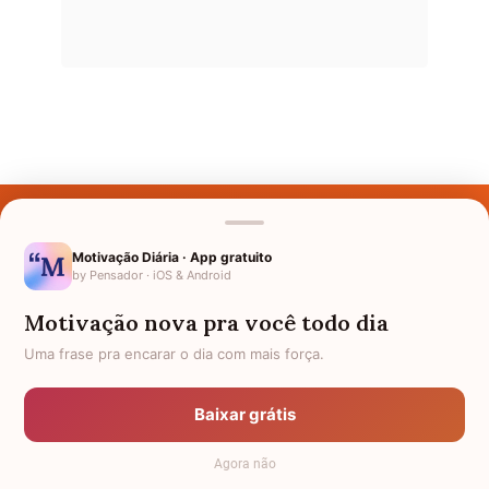
Últimos Nomes
Nomes pelo Mundo
Motivação Diária · App gratuito
by Pensador · iOS & Android
Nomes de Bebês
Motivação nova pra você todo dia
Sobre Nós
Uma frase pra encarar o dia com mais força.
Política de Privacidade
Baixar grátis
Anuncie
Agora não
Termos de Uso