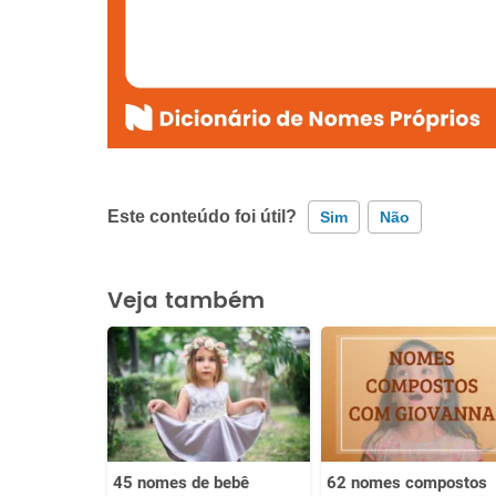
Este conteúdo foi útil?
Sim
Não
Este conteúdo contém informação incorreta
Veja também
Este conteúdo não tem a informação que procuro
Outro
45 nomes de bebê
62 nomes compostos