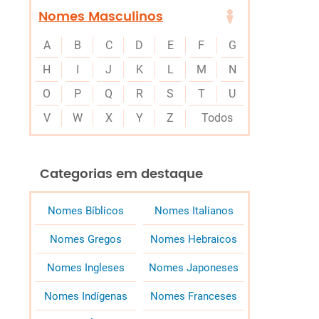
Nomes Masculinos
A
B
C
D
E
F
G
H
I
J
K
L
M
N
O
P
Q
R
S
T
U
V
W
X
Y
Z
Todos
Categorias em destaque
Nomes Bíblicos
Nomes Italianos
Nomes Gregos
Nomes Hebraicos
Nomes Ingleses
Nomes Japoneses
Nomes Indígenas
Nomes Franceses