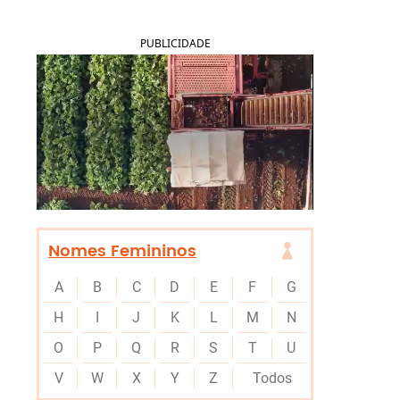
PUBLICIDADE
Nomes Femininos
A
B
C
D
E
F
G
H
I
J
K
L
M
N
O
P
Q
R
S
T
U
V
W
X
Y
Z
Todos