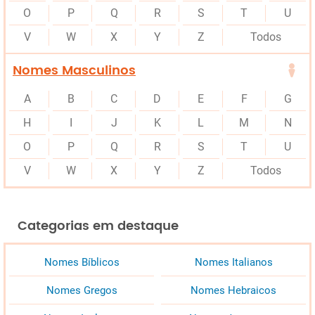
O
P
Q
R
S
T
U
V
W
X
Y
Z
Todos
Nomes Masculinos
A
B
C
D
E
F
G
H
I
J
K
L
M
N
O
P
Q
R
S
T
U
V
W
X
Y
Z
Todos
Categorias em destaque
Nomes Bíblicos
Nomes Italianos
Nomes Gregos
Nomes Hebraicos