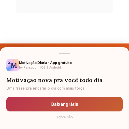
Últimos Nomes
Nomes pelo Mundo
Motivação Diária · App gratuito
by Pensador · iOS & Android
Nomes de Bebês
Motivação nova pra você todo dia
Sobre Nós
Uma frase pra encarar o dia com mais força.
Política de Privacidade
Baixar grátis
Anuncie
Agora não
Termos de Uso