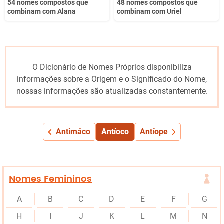
54 nomes compostos que
48 nomes compostos que
combinam com Alana
combinam com Uriel
O Dicionário de Nomes Próprios disponibiliza
informações sobre a Origem e o Significado do Nome,
nossas informações são atualizadas constantemente.
Antimáco
Antíoco
Antíope
Nomes Femininos
A
B
C
D
E
F
G
H
I
J
K
L
M
N