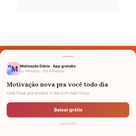
Últimos Nomes
Nomes pelo Mundo
Motivação Diária · App gratuito
by Pensador · iOS & Android
Nomes de Bebês
Motivação nova pra você todo dia
Sobre Nós
Uma frase pra encarar o dia com mais força.
Política de Privacidade
Baixar grátis
Anuncie
Agora não
Termos de Uso