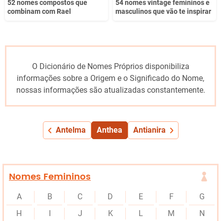
52 nomes compostos que
54 nomes vintage femininos e
combinam com Rael
masculinos que vão te inspirar
O Dicionário de Nomes Próprios disponibiliza
informações sobre a Origem e o Significado do Nome,
nossas informações são atualizadas constantemente.
Antelma
Anthea
Antianira
Nomes Femininos
A
B
C
D
E
F
G
H
I
J
K
L
M
N