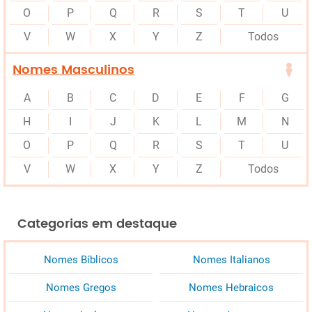
O
P
Q
R
S
T
U
V
W
X
Y
Z
Todos
Nomes Masculinos
A
B
C
D
E
F
G
H
I
J
K
L
M
N
O
P
Q
R
S
T
U
V
W
X
Y
Z
Todos
Categorias em destaque
Nomes Bíblicos
Nomes Italianos
Nomes Gregos
Nomes Hebraicos