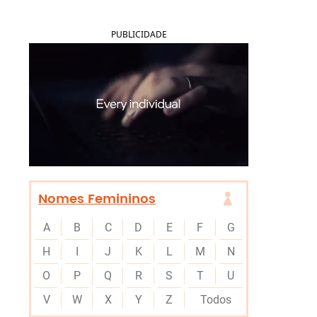
PUBLICIDADE
Nomes Femininos
A
B
C
D
E
F
G
H
I
J
K
L
M
N
O
P
Q
R
S
T
U
V
W
X
Y
Z
Todos