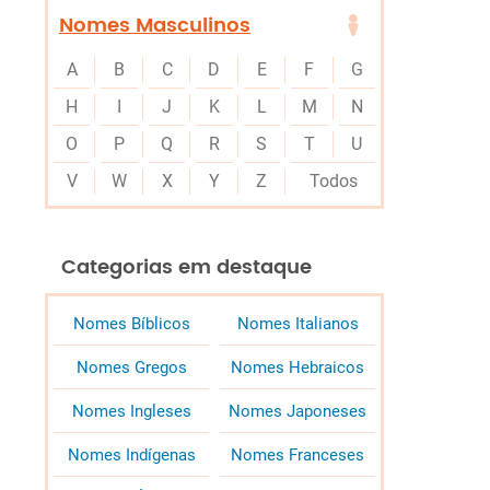
Nomes Masculinos
A
B
C
D
E
F
G
H
I
J
K
L
M
N
O
P
Q
R
S
T
U
V
W
X
Y
Z
Todos
Categorias em destaque
Nomes Bíblicos
Nomes Italianos
Nomes Gregos
Nomes Hebraicos
Nomes Ingleses
Nomes Japoneses
Nomes Indígenas
Nomes Franceses