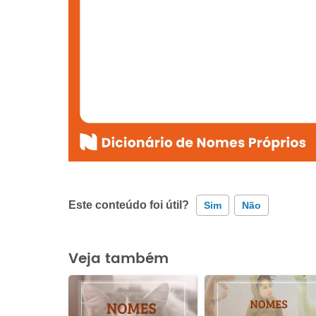
Este conteúdo foi útil?
Sim
Não
Este conteúdo contém informação incorreta
Veja também
Este conteúdo não tem a informação que procuro
Outro