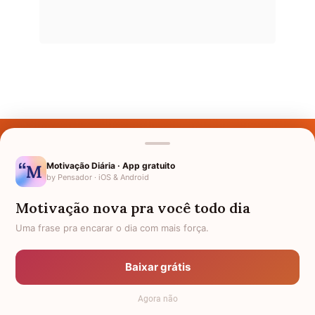
Últimos Nomes
Nomes pelo Mundo
Motivação Diária · App gratuito
by Pensador · iOS & Android
Nomes de Bebês
Motivação nova pra você todo dia
Sobre Nós
Uma frase pra encarar o dia com mais força.
Política de Privacidade
Baixar grátis
Anuncie
Agora não
Termos de Uso