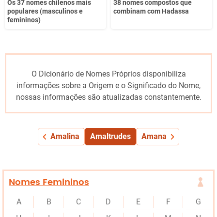
Os 37 nomes chilenos mais
38 nomes compostos que
populares (masculinos e
combinam com Hadassa
femininos)
O Dicionário de Nomes Próprios disponibiliza
informações sobre a Origem e o Significado do Nome,
nossas informações são atualizadas constantemente.
Amalina
Amaltrudes
Amana
Nomes Femininos
A
B
C
D
E
F
G