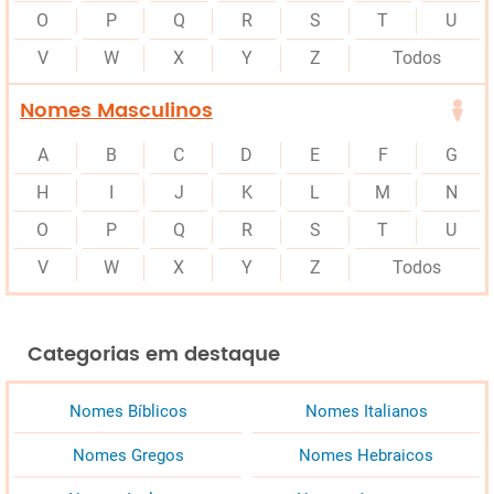
O
P
Q
R
S
T
U
V
W
X
Y
Z
Todos
Nomes Masculinos
A
B
C
D
E
F
G
H
I
J
K
L
M
N
O
P
Q
R
S
T
U
V
W
X
Y
Z
Todos
Categorias em destaque
Nomes Bíblicos
Nomes Italianos
Nomes Gregos
Nomes Hebraicos