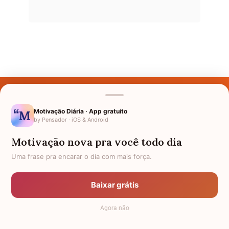
Últimos Nomes
Nomes pelo Mundo
Motivação Diária · App gratuito
by Pensador · iOS & Android
Nomes de Bebês
Motivação nova pra você todo dia
Sobre Nós
Uma frase pra encarar o dia com mais força.
Política de Privacidade
Baixar grátis
Anuncie
Agora não
Termos de Uso