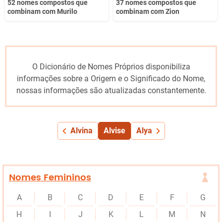
52 nomes compostos que
37 nomes compostos que
combinam com Murilo
combinam com Zion
O Dicionário de Nomes Próprios disponibiliza
informações sobre a Origem e o Significado do Nome,
nossas informações são atualizadas constantemente.
Alvina
Alvise
Alya
Nomes Femininos
A
B
C
D
E
F
G
H
I
J
K
L
M
N