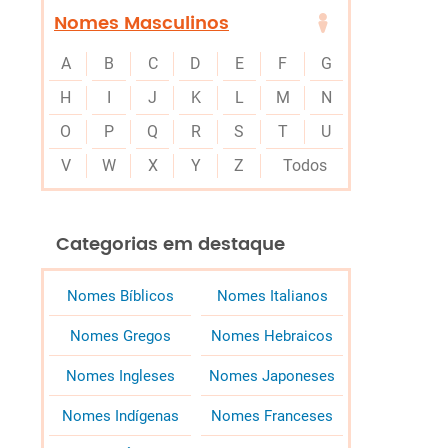
Nomes Masculinos
A
B
C
D
E
F
G
H
I
J
K
L
M
N
O
P
Q
R
S
T
U
V
W
X
Y
Z
Todos
Categorias em destaque
Nomes Bíblicos
Nomes Italianos
Nomes Gregos
Nomes Hebraicos
Nomes Ingleses
Nomes Japoneses
Nomes Indígenas
Nomes Franceses