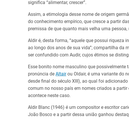
significa “alimentar, crescer”.
Assim, a etimologia desse nome de origem germân
do conhecimento empírico, que cresce a partir das 
premissa de que quanto mais velha uma pessoa, m
Aldir é, desta forma, “aquele que possui riqueza i
ao longo dos anos de sua vida”; compartilha d
ser confundido com Audir, cujos étimos se distin
Esse bonito nome masculino que possivelmente ta
pronúncia de
Altair
ou Oldair, é uma variante do n
desde final do século XIII), ao qual foi adicionado o
comum no nosso país em nomes criados a partir 
acontece neste caso.
Aldir Blanc (1946) é um compositor e escritor ca
João Bosco e a partir dessa união ganhou destaqu