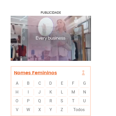
PUBLICIDADE
Nomes Femininos
A
B
C
D
E
F
G
H
I
J
K
L
M
N
O
P
Q
R
S
T
U
V
W
X
Y
Z
Todos