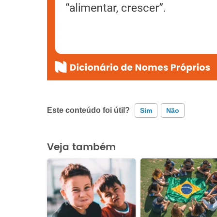
Este conteúdo foi útil?
Sim
Não
Este conteúdo contém informação incorreta
Veja também
Este conteúdo não tem a informação que procuro
Outro