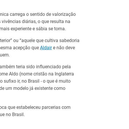
ica carrega o sentido de valorização
vivências diárias, o que resulta na
ais experiente e sábia se torna.
nterior” ou “aquele que cultiva sabedoria
a mesma acepção que
Aldair
e não deve
guem.
mbém teria sido influenciado pela
ome Aldo (nome cristão na Inglaterra
 sufixo ir, no Brasil - o que é muito
de um modelo já existente como
rioca que estabeleceu parcerias com
e no Brasil.