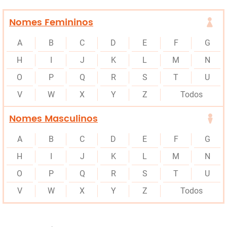
Nomes Femininos
A
B
C
D
E
F
G
H
I
J
K
L
M
N
O
P
Q
R
S
T
U
V
W
X
Y
Z
Todos
Nomes Masculinos
A
B
C
D
E
F
G
H
I
J
K
L
M
N
O
P
Q
R
S
T
U
V
W
X
Y
Z
Todos