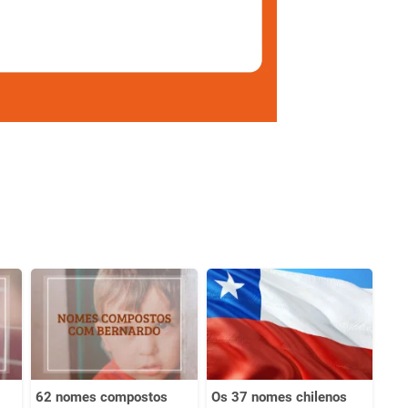
62 nomes compostos
Os 37 nomes chilenos