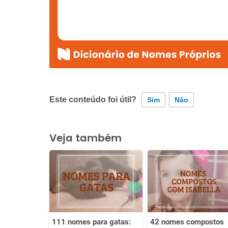
Este conteúdo foi útil?
Sim
Não
Este conteúdo contém informação incorreta
Veja também
Este conteúdo não tem a informação que procuro
Outro
111 nomes para gatas:
42 nomes compostos