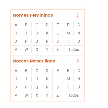
Nomes Femininos
A
B
C
D
E
F
G
H
I
J
K
L
M
N
O
P
Q
R
S
T
U
V
W
X
Y
Z
Todos
Nomes Masculinos
A
B
C
D
E
F
G
H
I
J
K
L
M
N
O
P
Q
R
S
T
U
V
W
X
Y
Z
Todos