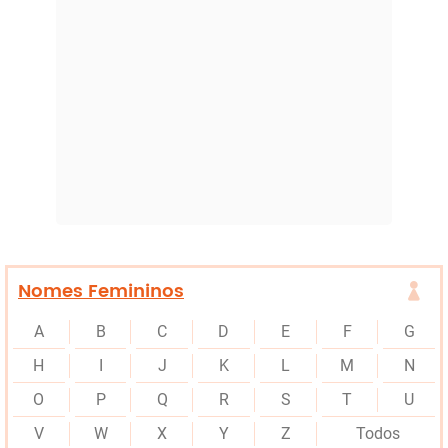
Nomes Femininos
A
B
C
D
E
F
G
H
I
J
K
L
M
N
O
P
Q
R
S
T
U
V
W
X
Y
Z
Todos