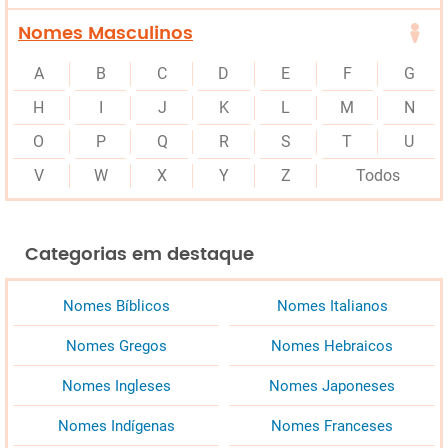
Nomes Masculinos
A
B
C
D
E
F
G
H
I
J
K
L
M
N
O
P
Q
R
S
T
U
V
W
X
Y
Z
Todos
Categorias em destaque
Nomes Bíblicos
Nomes Italianos
Nomes Gregos
Nomes Hebraicos
Nomes Ingleses
Nomes Japoneses
Nomes Indígenas
Nomes Franceses