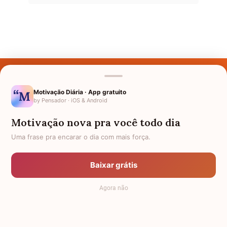
Últimos Nomes
Nomes pelo Mundo
Motivação Diária · App gratuito
by Pensador · iOS & Android
Nomes de Bebês
Motivação nova pra você todo dia
Sobre Nós
Uma frase pra encarar o dia com mais força.
Política de Privacidade
Baixar grátis
Anuncie
Agora não
Termos de Uso
Contato