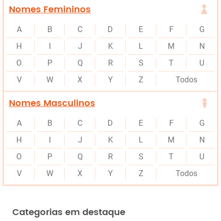
Nomes Femininos
A
B
C
D
E
F
G
H
I
J
K
L
M
N
O
P
Q
R
S
T
U
V
W
X
Y
Z
Todos
Nomes Masculinos
A
B
C
D
E
F
G
H
I
J
K
L
M
N
O
P
Q
R
S
T
U
V
W
X
Y
Z
Todos
Categorias em destaque